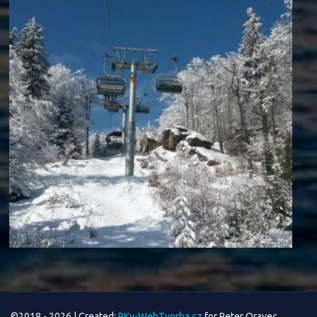
©2018 - 2026 | Created:
PKy-WebTvorba.cz
for Peter Oravec