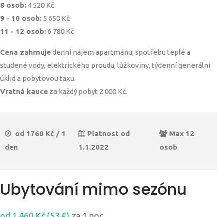
8 osob:
4 520 Kč
9 - 10 osob:
5 650 Kč
11 - 12 osob:
6 780 Kč
Cena zahrnuje
denní nájem apartmánu, spotřebu teplé a
studené vody, elektrického proudu, lůžkoviny, týdenní generální
úklid a pobytovou taxu.
Vratná kauce
za každý pobyt 2 000 Kč.
od 1760 Kč / 1
Platnost od
Max 12
den
1.1.2022
osob
Ubytování mimo sezónu
od 1 460 Kč (53 €)
za 1 noc