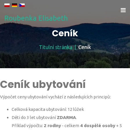
Roubenka Elisabeth
Ceník
Titulní stránka
Ceník
Ceník ubytování
Výpočet ceny ubytování vychází z následujících principů:
Celková kapacita ubytování: 12 lůžek
Děti do 3 let ubytování
ZDARMA
.
Příklad výpočtu:
2 rodiny
- celkem
4 dospělé osoby
+ 5