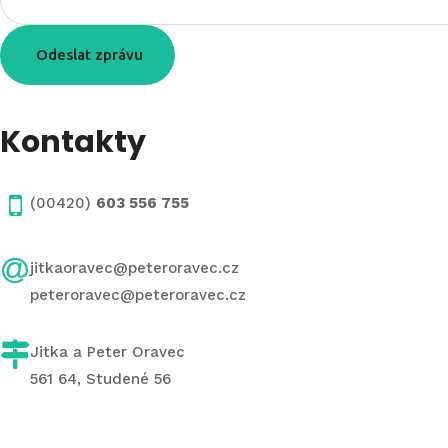
Odeslat zprávu
Kontakty
(00420)
603 556 755
jitkaoravec@peteroravec.cz
peteroravec@peteroravec.cz
Jitka a Peter Oravec
561 64, Studené 56