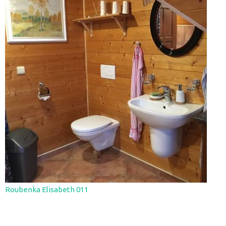
Roubenka Elisabeth 011