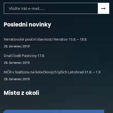
Poslední novinky
Neratovské poutní slavnosti Neratov 15.8. – 18.8.
28. červenec 2019
Dračí lodě Pastviny 17.8.
28. červenec 2019
MČR v biatlonu na kolečkových lyžích Letohrad 31.8. – 1.9.
28. červenec 2019
Místa z okolí