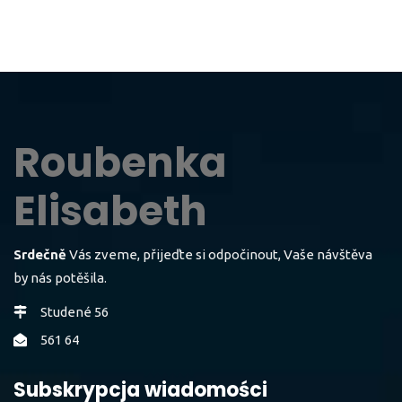
Roubenka
Elisabeth
Srdečně
Vás zveme, přijeďte si odpočinout, Vaše návštěva
by nás potěšila.
Studené 56
561 64
Subskrypcja wiadomości