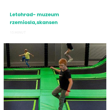
Letohrad- muzeum
rzemiosla,skansen
15 MINUT