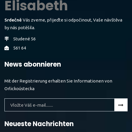
Elisabeth
Srdečně
Vás zveme, přijeďte si odpočinout, Vaše návštěva
by nás potěšila.
Studené 56
561 64
News abonnieren
Mit der Registrierung erhalten Sie Informationen von
Orlickoústecka
Neueste Nachrichten